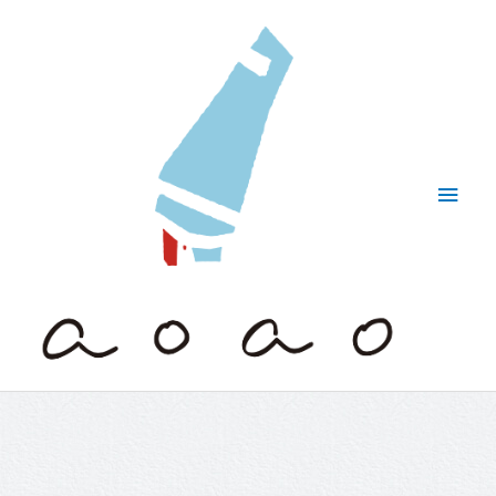
内
メ
容
イ
を
ス
ン
キ
ッ
メ
プ
ニ
ュ
ー