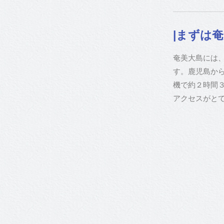
|まずは
奄美大島には
す。鹿児島か
機で約２時間３
アクセスがと