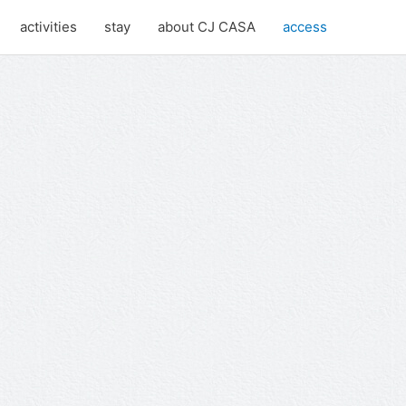
activities
stay
about CJ CASA
access