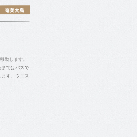
へ移動します。
港まではバスで
します。ウエス