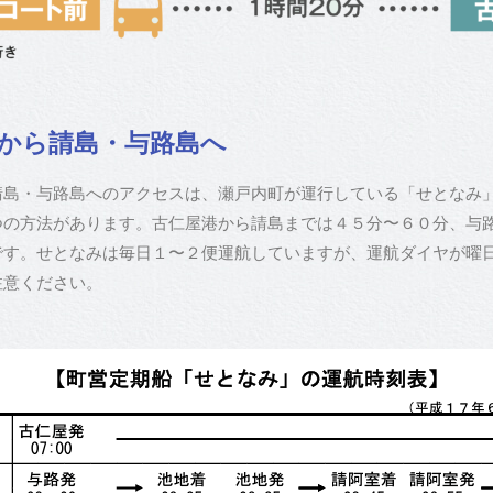
港から請島・与路島へ
請島・与路島へのアクセスは、瀬戸内町が運行している「せとなみ
つの方法があります。古仁屋港から請島までは４５分〜６０分、与
です。せとなみは毎日１〜２便運航していますが、運航ダイヤが曜
注意ください。