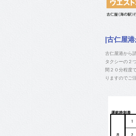
|古仁屋
古仁屋港から
タクシーの２
間２０分程度
りますのでご