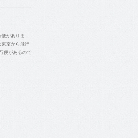
行便がありま
は東京から飛行
直行便があるので