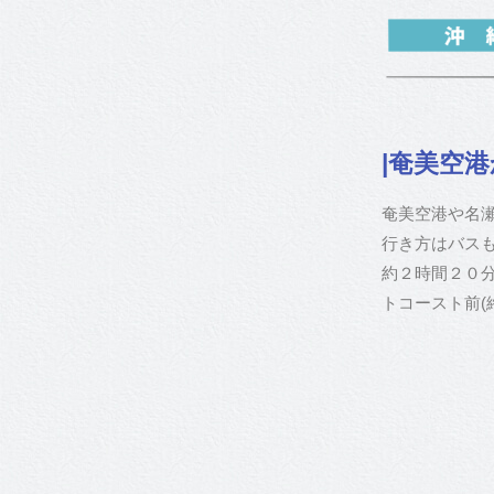
|奄美空
奄美空港や名瀬
行き方はバス
約２時間２０
トコースト前(