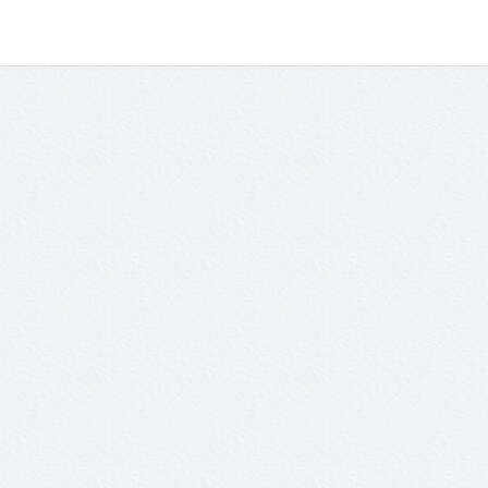
内
容
を
ス
キ
ッ
プ